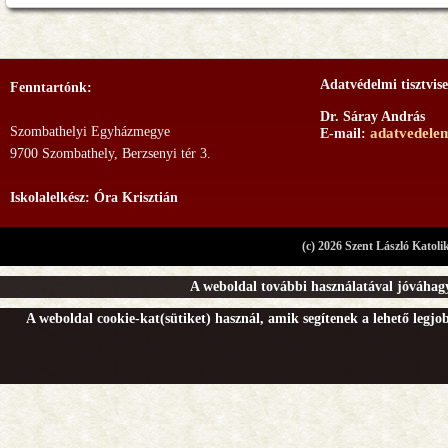
Adatvédelmi tisztvise
Fenntartónk:
Dr. Sáray András
Szombathelyi Egyházmegye
adatvedele
E-mail:
9700 Szombathely, Berzsenyi tér 3.
Iskolalelkész: Óra Krisztián
(c) 2026 Szent László Katoli
A weboldal további használatával jóváhagy
A weboldal cookie-kat(sütiket) használ, amik segítenek a lehető legj