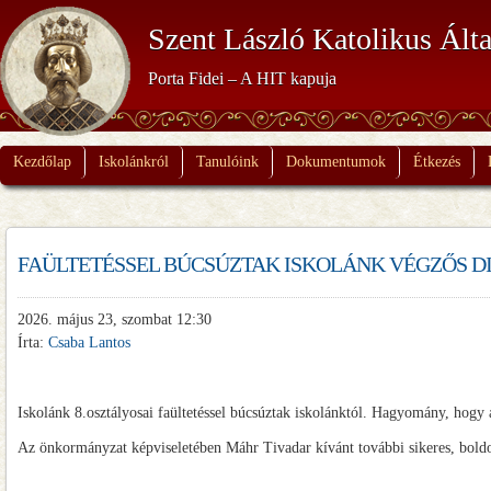
Szent László Katolikus Álta
Porta Fidei – A HIT kapuja
Kezdőlap
Iskolánkról
Tanulóink
Dokumentumok
Étkezés
FAÜLTETÉSSEL BÚCSÚZTAK ISKOLÁNK VÉGZŐS D
2026. május 23, szombat 12:30
Írta:
Csaba Lantos
Iskolánk 8.osztályosai faültetéssel búcsúztak iskolánktól. Hagyomány, hogy a
Az önkormányzat képviseletében Máhr Tivadar kívánt további sikeres, bold