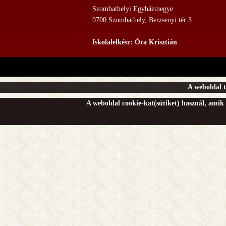
Szombathelyi Egyházmegye
9700 Szombathely, Berzsenyi tér 3.
Iskolalelkész: Óra Krisztián
A weboldal t
A weboldal cookie-kat(sütiket) használ, amik 