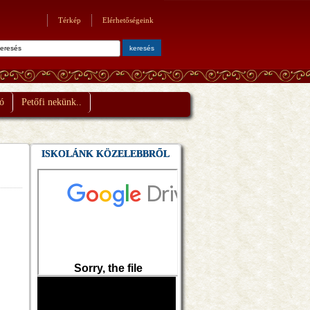
Térkép
Elérhetőségeink
ó
Petőfi nekünk..
ISKOLÁNK KÖZELEBBRŐL