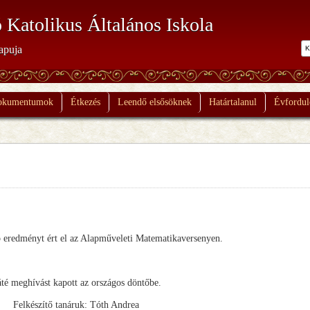
 Katolikus Általános Iskola
apuja
okumentumok
Étkezés
Leendő elsősöknek
Határtalanul
Évfordul
ép eredményt ért el az Alapműveleti Matematikaversenyen.
té meghívást kapott az országos döntőbe.
Felkészítő tanáruk: Tóth Andrea