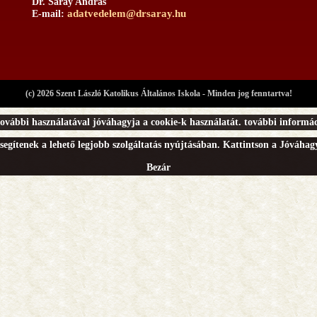
Dr. Sáray András
adatvedelem@drsaray.hu
E-mail:
(c) 2026 Szent László Katolikus Általános Iskola - Minden jog fenntartva!
ovábbi használatával jóváhagyja a cookie-k használatát.
további informác
segítenek a lehető legjobb szolgáltatás nyújtásában. Kattintson a Jóváha
Bezár