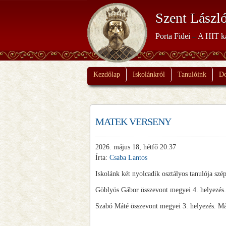
Szent László
Porta Fidei – A HIT k
Kezdőlap
Iskolánkról
Tanulóink
D
MATEK VERSENY
2026. május 18, hétfő 20:37
Írta:
Csaba Lantos
Iskolánk két nyolcadik osztályos tanulója sz
Göblyös Gábor összevont megyei 4. helyezés.
Szabó Máté összevont megyei 3. helyezés. Má