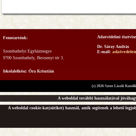
Adatvédelmi tisztvise
Fenntartónk:
Dr. Sáray András
Szombathelyi Egyházmegye
adatvedele
E-mail:
9700 Szombathely, Berzsenyi tér 3.
Iskolalelkész: Óra Krisztián
(c) 2026 Szent László Katoli
A weboldal további használatával jóváhagy
A weboldal cookie-kat(sütiket) használ, amik segítenek a lehető legj