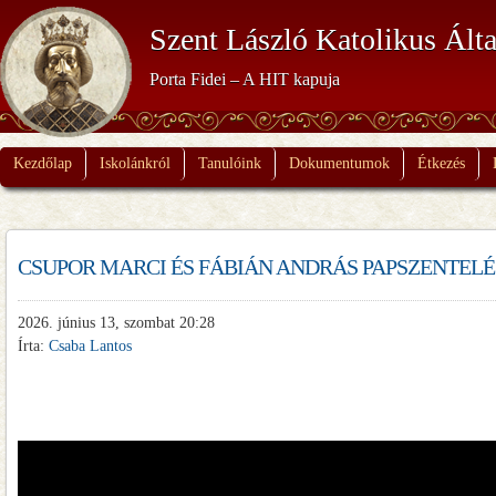
Szent László Katolikus Álta
Porta Fidei – A HIT kapuja
Kezdőlap
Iskolánkról
Tanulóink
Dokumentumok
Étkezés
CSUPOR MARCI ÉS FÁBIÁN ANDRÁS PAPSZENTELÉ
2026. június 13, szombat 20:28
Írta:
Csaba Lantos