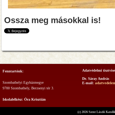
Ossza meg másokkal is!
Adatvédelmi tisztvise
Fenntartónk:
Dr. Sáray András
Szombathelyi Egyházmegye
adatvedele
E-mail:
9700 Szombathely, Berzsenyi tér 3.
Iskolalelkész: Óra Krisztián
(c) 2026 Szent László Katoli