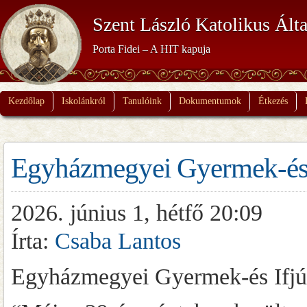
Szent László Katolikus Álta
Porta Fidei – A HIT kapuja
Kezdőlap
Iskolánkról
Tanulóink
Dokumentumok
Étkezés
Egyházmegyei Gyermek-és I
2026. június 1, hétfő 20:09
Írta:
Csaba Lantos
Egyházmegyei Gyermek-és Ifjú