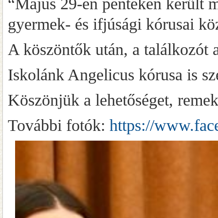
“Május 29-én pénteken került 
gyermek- és ifjúsági kórusai kö
A köszöntők után, a találkozót 
Iskolánk Angelicus kórusa is sz
Köszönjük a lehetőséget, remek 
További fotók:
https://www.fa