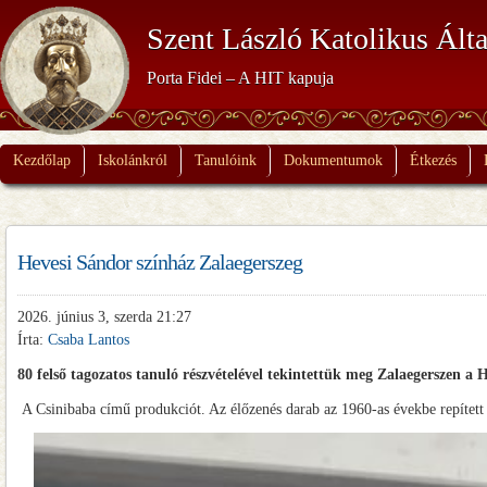
Szent László Katolikus Álta
Porta Fidei – A HIT kapuja
Kezdőlap
Iskolánkról
Tanulóink
Dokumentumok
Étkezés
Hevesi Sándor színház Zalaegerszeg
2026. június 3, szerda 21:27
Írta:
Csaba Lantos
80 felső tagozatos tanuló részvételével tekintettük meg Zalaegerszen a
A Csinibaba című produkciót. Az élőzenés darab az 1960-as évekbe repített m