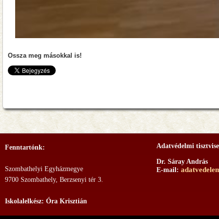
Ossza meg másokkal is!
Adatvédelmi tisztvise
Fenntartónk:
Dr. Sáray András
Szombathelyi Egyházmegye
adatvedele
E-mail:
9700 Szombathely, Berzsenyi tér 3.
Iskolalelkész: Óra Krisztián