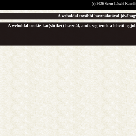
(c) 2026 Szent László Katoli
A weboldal további használatával jóváhagy
A weboldal cookie-kat(sütiket) használ, amik segítenek a lehető legj