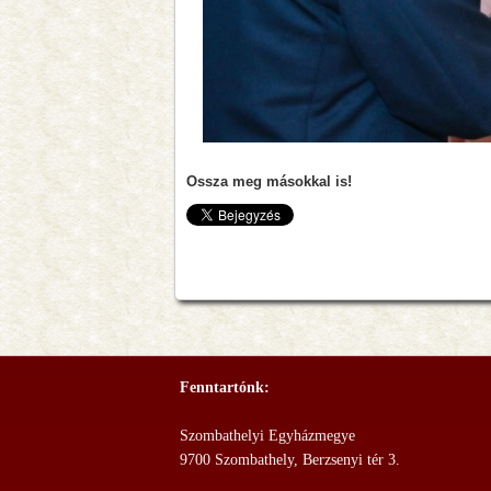
Ossza meg másokkal is!
Fenntartónk:
Szombathelyi Egyházmegye
9700 Szombathely, Berzsenyi tér 3.