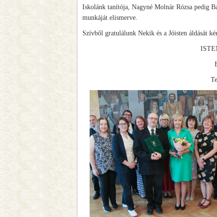
Iskolánk tanítója, Nagyné Molnár Rózsa pedig B
munkáját elismerve.
Szívből gratulálunk Nekik és a Jóisten áldását k
ISTE
Te