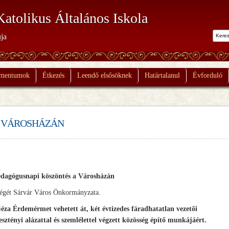
Katolikus Általános Iskola
ja
mentumok
Étkezés
Leendő elsősöknek
Határtalanul
Évforduló
A VÁROSHÁZÁN
dagógusnapi köszöntés a Városházán
ségét Sárvár Város Önkormányzata.
za Érdemérmet vehetett át, két évtizedes fáradhatatlan vezetői
esztényi alázattal és szemlélettel végzett közösség építő munkájáért.