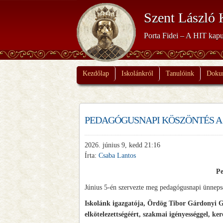
Szent László 
Porta Fidei – A HIT kapu
Kezdőlap
Iskolánkról
Tanulóink
Doku
PEDAGÓGUSNAPI KÖSZÖNTÉS 
2026. június 9, kedd 21:16
Írta:
Csaba Lantos
Pe
Június 5-én szervezte meg pedagógusnapi ünnep
Iskolánk igazgatója, Ördög Tibor Gárdonyi Gé
elkötelezettségéért, szakmai igényességgel, ker