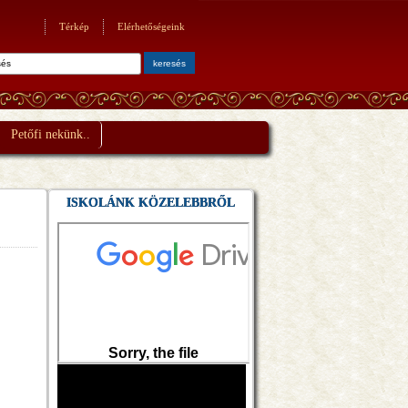
Térkép
Elérhetőségeink
Petőfi nekünk..
ISKOLÁNK KÖZELEBBRŐL