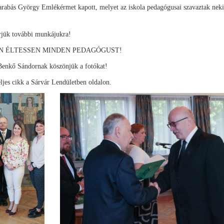
arabás György Emlékérmet kapott, melyet az iskola pedagógusai szavaztak neki
érjük további munkájukra!
N ÉLTESSEN MINDEN PEDAGÓGUST!
Benkő Sándornak köszönjük a fotókat!
ljes cikk a Sárvár Lendületben oldalon.