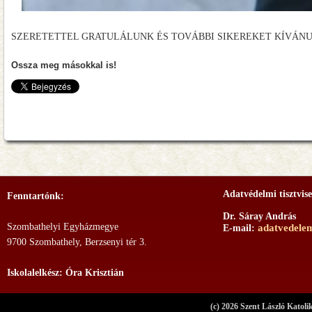
SZERETETTEL GRATULÁLUNK ÉS TOVÁBBI SIKEREKET KÍVÁNU
Ossza meg másokkal is!
Adatvédelmi tisztvise
Fenntartónk:
Dr. Sáray András
Szombathelyi Egyházmegye
adatvedele
E-mail:
9700 Szombathely, Berzsenyi tér 3.
Iskolalelkész: Óra Krisztián
(c) 2026 Szent László Katoli