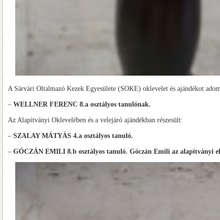
A Sárvári Oltalmazó Kezek Egyesülete (SOKE) oklevelet és ajándékot adom
–
WELLNER FERENC 8.a osztályos tanulónak.
Az Alapítványi Oklevelében és a velejáró ajándékban részesült:
–
SZALAY MÁTYÁS 4.a osztályos tanuló.
–
GÓCZÁN EMILI 8.b osztályos tanuló. Góczán Emili az alapítványi elisme