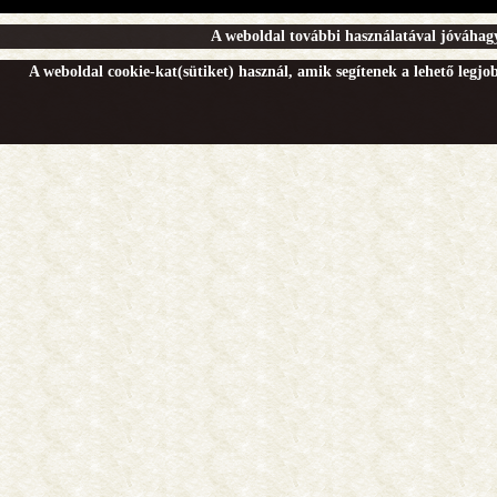
A weboldal további használatával jóváhagy
A weboldal cookie-kat(sütiket) használ, amik segítenek a lehető legj