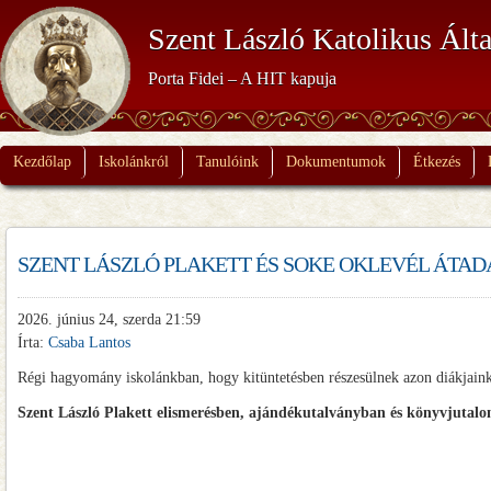
Szent László Katolikus Álta
Porta Fidei – A HIT kapuja
Kezdőlap
Iskolánkról
Tanulóink
Dokumentumok
Étkezés
SZENT LÁSZLÓ PLAKETT ÉS SOKE OKLEVÉL ÁTADÁ
2026. június 24, szerda 21:59
Írta:
Csaba Lantos
Régi hagyomány iskolánkban, hogy kitüntetésben részesülnek azon diákjaink
Szent László Plakett elismerésben, ajándékutalványban és könyvjutalo