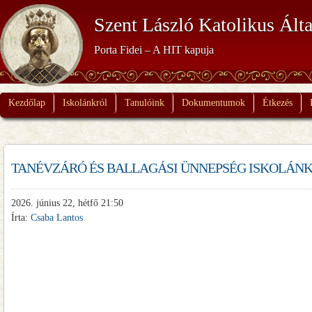
Szent László Katolikus Álta
Porta Fidei – A HIT kapuja
Kezdőlap
Iskolánkról
Tanulóink
Dokumentumok
Étkezés
TANÉVZÁRÓ ÉS BALLAGÁSI ÜNNEPSÉG ISKOLÁNKB
2026. június 22, hétfő 21:50
Írta:
Csaba Lantos