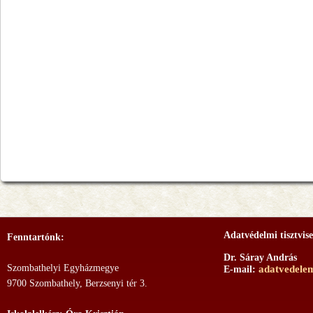
Adatvédelmi tisztvise
Fenntartónk:
Dr. Sáray András
Szombathelyi Egyházmegye
adatvedele
E-mail:
9700 Szombathely, Berzsenyi tér 3.