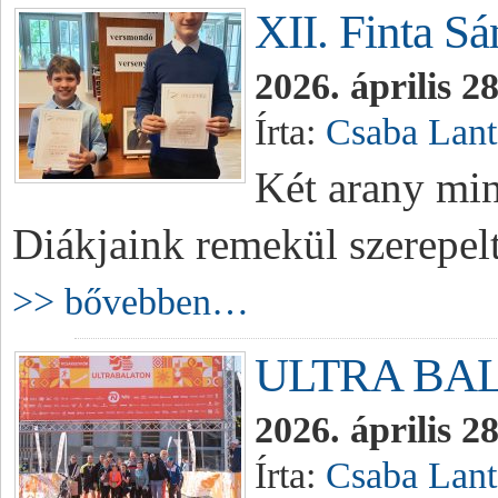
XII. Finta S
2026. április 2
Írta:
Csaba Lant
Két arany min
Diákjaink remekül szerepel
>> bővebben…
ULTRA BA
2026. április 2
Írta:
Csaba Lant