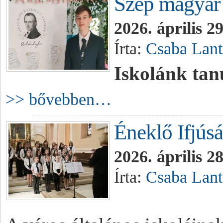
Szép magyar 
2026. április 2
Írta:
Csaba Lant
Iskolánk tan
>> bővebben…
Éneklő Ifjú
2026. április 2
Írta:
Csaba Lant