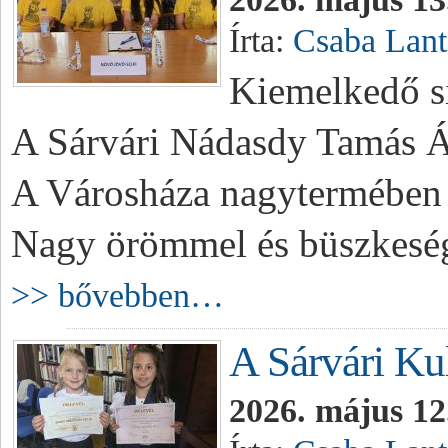
Írta:
Csaba Lant
Kiemelkedő s
A Sárvári Nádasdy Tamás Ál
A Városháza nagytermében me
Nagy örömmel és büszkeségg
>> bővebben…
A Sárvári Kul
2026. május 12