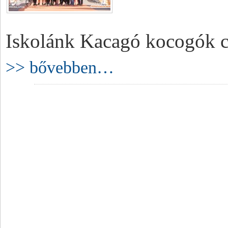
Iskolánk Kacagó kocogók csa
>> bővebben…