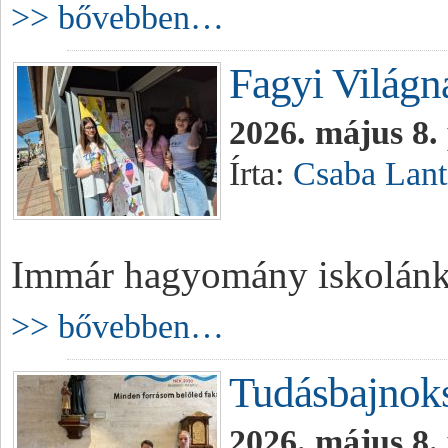
>> bővebben…
Fagyi Világn
2026. május 8.
Írta:
Csaba Lant
Immár hagyomány iskolánkb
>> bővebben…
Tudásbajnok
2026. május 8.