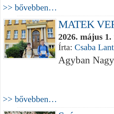
>> bővebben…
MATEK VE
2026. május 1.
Írta:
Csaba Lant
Agyban Nagy M
>> bővebben…