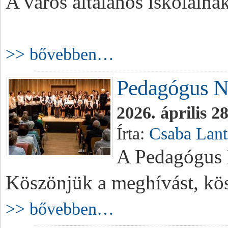
A város általános iskoláin
>> bővebben…
Pedagógus N
2026. április 2
Írta:
Csaba Lant
A Pedagógus N
Köszönjük a meghívást, kö
>> bővebben…