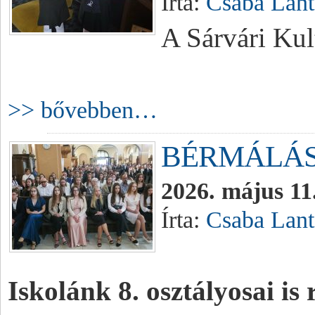
Írta:
Csaba Lant
A Sárvári Kul
>> bővebben…
BÉRMÁLÁ
2026. május 11.
Írta:
Csaba Lant
Iskolánk 8. osztályosai is