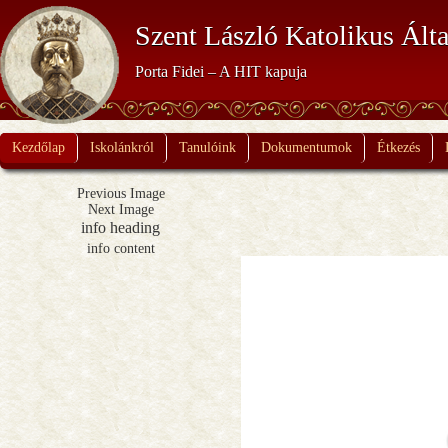
Szent László Katolikus Álta
Porta Fidei – A HIT kapuja
Kezdőlap
Iskolánkról
Tanulóink
Dokumentumok
Étkezés
Previous Image
Next Image
info heading
info content