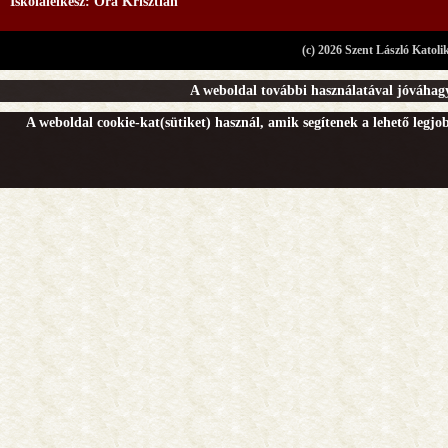
Iskolalelkész: Óra Krisztián
(c) 2026 Szent László Katoli
A weboldal további használatával jóváhagy
A weboldal cookie-kat(sütiket) használ, amik segítenek a lehető legj