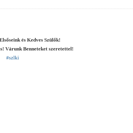
lsőseink és Kedves Szülők!
s! Várunk Benneteket szeretettel!
#szlki