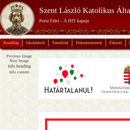
Szent László Katolikus Álta
Porta Fidei – A HIT kapuja
Kezdőlap
Iskolánkról
Tanulóink
Dokumentumok
Étkezés
Previous Image
Next Image
info heading
info content