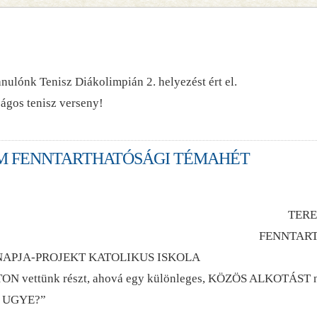
nulónk Tenisz Diákolimpián 2. helyezést ért el.
ágos tenisz verseny!
M FENNTARTHATÓSÁGI TÉMAHÉT
TER
FENNTAR
 NAPJA-PROJEKT KATOLIKUS ISKOLA
nk részt, ahová egy különleges, KÖZÖS ALKOTÁST nyújtottu
 UGYE?”