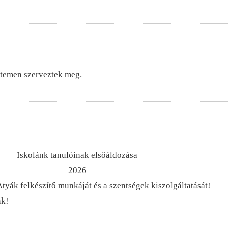
etemen szerveztek meg.
Iskolánk tanulóinak elsőáldozása
2026
tyák felkészítő munkáját és a szentségek kiszolgáltatását!
nk!