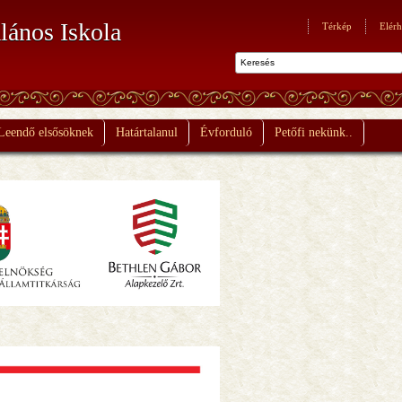
lános Iskola
Térkép
Elérh
Leendő elsősöknek
Határtalanul
Évforduló
Petőfi nekünk..