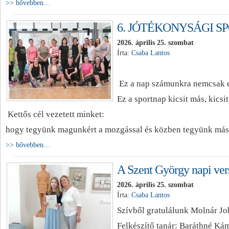
>> bővebben…
6. JÓTÉKONYSÁGI S
2026. április 25. szombat
Írta:
Csaba Lantos
Ez a nap számunkra nemcsak eg
Ez a sportnap kicsit más, kicsi
Kettős cél vezetett minket:
hogy tegyünk magunkért a mozgással és közben tegyünk máso
>> bővebben…
A Szent György napi ve
2026. április 25. szombat
Írta:
Csaba Lantos
Szívből gratulálunk Molnár Jo
Felkészítő tanár: Baráthné Ká