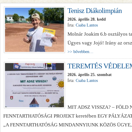
Tenisz Diákolimpián
2026. április 28. kedd
Írta:
Csaba Lantos
Molnár Joakim 6.b osztályos ta
Ügyes vagy Jojó! Irány az orsz
>> bővebben…
TEREMTÉS VÉDELE
2026. április 25. szombat
Írta:
Csaba Lantos
MIT ADSZ VISSZA? – FÖLD
FENNTARTHATÓSÁGI PROJEKT keretében EGY PÁLYÁZATON vettü
„A FENNTARTHATÓSÁG MINDANNYIUNK KÖZÖS ÜGYE,