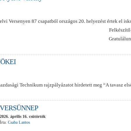
vi Versenyen 87 csapatból országos 20. helyezést értek el isko
Felkészítő
Gratulálu
NÖKEI
zdasági Technikum rajzpályázatot hirdetett meg “A tavasz első
VERSÜNNEP
2026. április 16. csütörtök
Írta:
Csaba Lantos