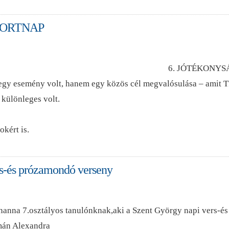
PORTNAP
6. JÓTÉKONYSÁ
y esemény volt, hanem egy közös cél megvalósulása – amit TI 
t különleges volt.
kért is.
rs-és prózamondó verseny
hanna 7.osztályos tanulónknak,aki a Szent György napi vers-és 
mán Alexandra