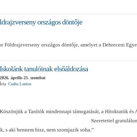
drajzverseny országos döntője
or Földrajzverseny országos döntője, amelyet a Debreceni Egy
Iskolánk tanulóinak elsőáldozása
2026. április 25. szombat
Írta:
Csaba Lantos
Köszönjük a Tanítók mindennapi támogatását, a Hitoktatók és A
Szeretettel gratulálu
k, s aki bennem hisz, nem szomjazik soha.”