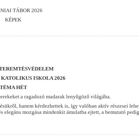
NIAI TÁBOR 2026
KÉPEK
 TEREMTÉSVÉDELEM
 KATOLIKUS ISKOLA 2026
TÉMA HÉT
 gyerekeket a ragadozó madarak lenyűgöző világába.
sükről, hanem kérdezhettek is, így valóban aktív részesei lehe
és elegáns mozgása mindenkit ámulatba ejtett, a bemutató pedi