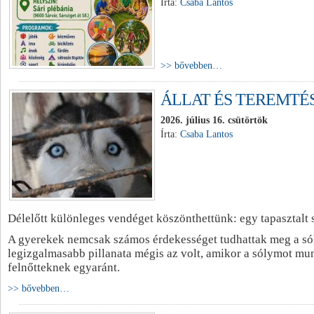
Írta:
Csaba Lantos
>> bővebben…
ÁLLAT ÉS TEREMTÉ
2026. július 16. csütörtök
Írta:
Csaba Lantos
Délelőtt különleges vendéget köszönthettünk: egy tapasztalt 
A gyerekek nemcsak számos érdekességet tudhattak meg a sólym
legizgalmasabb pillanata mégis az volt, amikor a sólymot mu
felnőtteknek egyaránt.
>> bővebben…