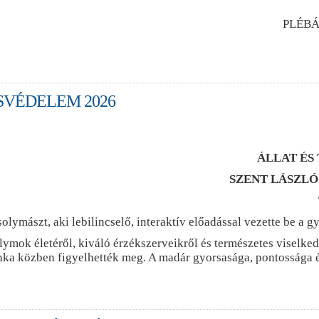
PLÉBÁ
SVÉDELEM 2026
ÁLLAT ÉS
SZENT LÁSZLÓ
solymászt, aki lebilincselő, interaktív előadással vezette be a
ok életéről, kiváló érzékszerveikről és természetes viselkedé
nka közben figyelhették meg. A madár gyorsasága, pontossága 