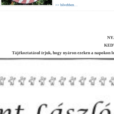
>> bővebben…
NY
KEDV
Tájékoztatásul írjuk, hogy nyáron ezeken a napokon leh