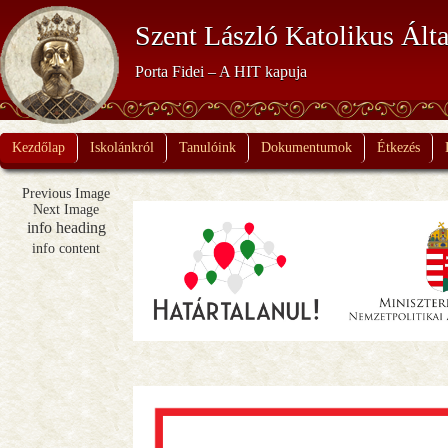
Szent László Katolikus Álta
Porta Fidei – A HIT kapuja
Kezdőlap
Iskolánkról
Tanulóink
Dokumentumok
Étkezés
Previous Image
Next Image
info heading
info content