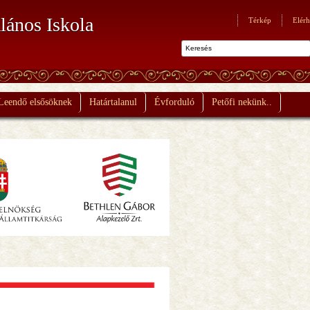
lános Iskola
Térkép
Elérh
Leendő elsősöknek
Határtalanul
Évforduló
Petőfi nekünk..