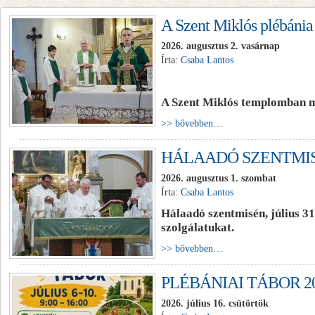
A Szent Miklós plébánia 
2026. augusztus 2. vasárnap
Írta:
Csaba Lantos
A Szent Miklós templomban mu
>> bővebben…
HÁLAADÓ SZENTMI
2026. augusztus 1. szombat
Írta:
Csaba Lantos
Hálaadó szentmisén, július 31
szolgálatukat.
>> bővebben…
PLÉBÁNIAI TÁBOR 2
2026. július 16. csütörtök