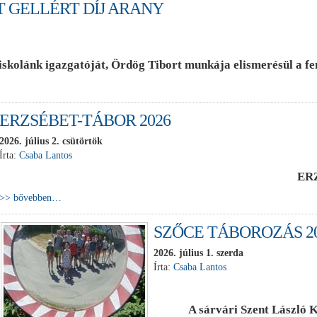
 GELLÉRT DÍJ ARANY
kolánk igazgatóját, Ördög Tibort munkája elismerésül a fenn
ERZSÉBET-TÁBOR 2026
2026. július 2. csütörtök
Írta:
Csaba Lantos
ER
>> bővebben…
SZŐCE TÁBOROZÁS 2
2026. július 1. szerda
Írta:
Csaba Lantos
A sárvári Szent László K