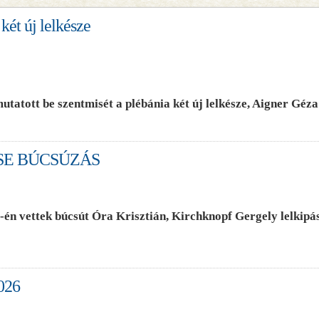
két új lelkésze
tatott be szentmisét a plébánia két új lelkésze, Aigner Géz
SE BÚCSÚZÁS
-én vettek búcsút Óra Krisztián, Kirchknopf Gergely lelkipá
026